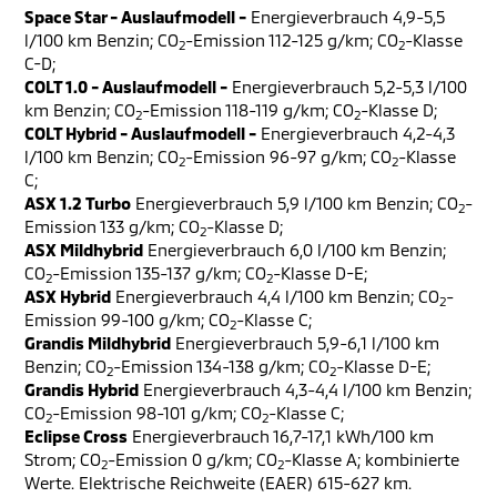
Space Star - Auslaufmodell -
Energieverbrauch 4,9-5,5
l/100 km Benzin; CO
-Emission 112-125 g/km; CO
-Klasse
2
2
C-D;
COLT 1.0 - Auslaufmodell -
Energieverbrauch 5,2-5,3 l/100
km Benzin; CO
-Emission 118-119 g/km; CO
-Klasse D;
2
2
COLT Hybrid - Auslaufmodell -
Energieverbrauch 4,2-4,3
l/100 km Benzin; CO
-Emission 96-97 g/km; CO
-Klasse
2
2
C;
ASX 1.2 Turbo
Energieverbrauch 5,9 l/100 km Benzin; CO
-
2
Emission 133 g/km; CO
-Klasse D;
2
ASX Mildhybrid
Energieverbrauch 6,0 l/100 km Benzin;
CO
-Emission 135-137 g/km; CO
-Klasse D-E;
2
2
ASX Hybrid
Energieverbrauch 4,4 l/100 km Benzin; CO
-
2
Emission 99-100 g/km; CO
-Klasse C;
2
Grandis Mildhybrid
Energieverbrauch 5,9-6,1 l/100 km
Benzin; CO
-Emission 134-138 g/km; CO
-Klasse D-E;
2
2
Grandis Hybrid
Energieverbrauch 4,3-4,4 l/100 km Benzin;
CO
-Emission 98-101 g/km; CO
-Klasse C;
2
2
Eclipse Cross
Energieverbrauch 16,7-17,1 kWh/100 km
Strom; CO
-Emission 0 g/km; CO
-Klasse A; kombinierte
2
2
Werte. Elektrische Reichweite (EAER) 615-627 km.