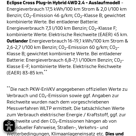
Eclipse Cross Plug-in Hybrid 4WD 2.4 - Auslaufmodell
-
Energieverbrauch 17,5 kWh/100 km Strom & 2,0 l/100 km
Benzin; CO
-Emission 46 g/km; CO
-Klasse B; gewichtet
2
2
kombinierte Werte. Bei entladener Batterie:
Energieverbrauch 7,3 l/100 km Benzin; CO
-Klasse F;
2
kombinierte Werte. Elektrische Reichweite (EAER) 45 km.
Outlander
Energieverbrauch 16-19,1 kWh/100 km Strom &
2,6-2,7 l/100 km Benzin; CO
-Emission 60 g/km; CO
-
2
2
Klasse B; gewichtet kombinierte Werte. Bei entladener
Batterie: Energieverbrauch 6,8-7,1 l/100km Benzin; CO
-
2
Klasse E-F; kombinierte Werte. Elektrische Reichweite
**
(EAER) 83-85 km.
**
Die nach PKW-EnVKV angegebenen offiziellen Werte zu
Verbrauch und CO₂-Emission sowie ggf. Angaben zur
Reichweite wurden nach dem vorgeschriebenen
Messverfahren WLTP ermittelt. Die tatsächlichen Werte
zum Verbrauch elektrischer Energie / Kraftstoff, ggf. zur
Reichweite und den CO₂-Emissionen hängen ab von
individueller Fahrweise, Straßen-, Verkehrs- und
Wetterbedingungen, Klimaanlageneinsatz etc.
Dies und